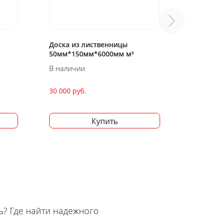
Доска из лиственницы
Доска 
50мм*200мм*6000мм м³
м.п.
В наличии
В нали
30 000 руб.
140 руб
Купить
ь? Где найти надежного