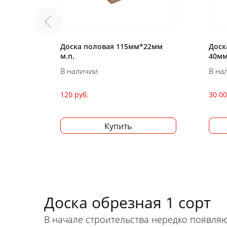
22мм
Доска из лиственницы
Доск
40мм*150мм*6000мм м³
40мм
В наличии
В на
30 000 руб.
30 00
Купить
Доска обрезная 1 сорт
В начале строительства нередко появляю