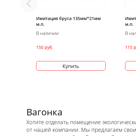
*21мм
Имитация бруса 135мм*16мм
Имит
м.п.
м.п.
В наличии
В на
115 руб.
210 р
Купить
Вагонка
Хотите отделать помещение экологическ
от нашей компании. Мы предлагаем свои