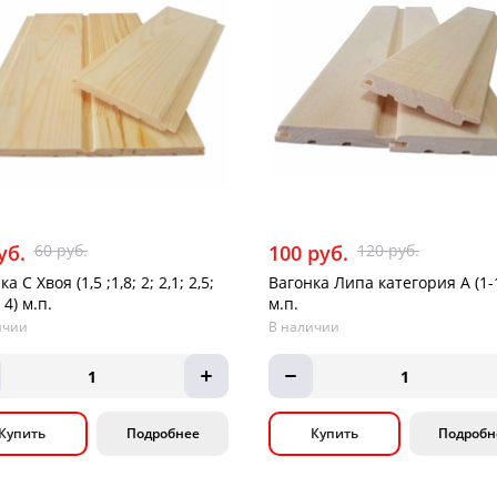
уб.
60 руб.
100 руб.
120 руб.
а С Хвоя (1,5 ;1,8; 2; 2,1; 2,5;
Вагонка Липа категория А (1-1
; 4) м.п.
м.п.
ичии
В наличии
1
1
Купить
Подробнее
Купить
Подробн