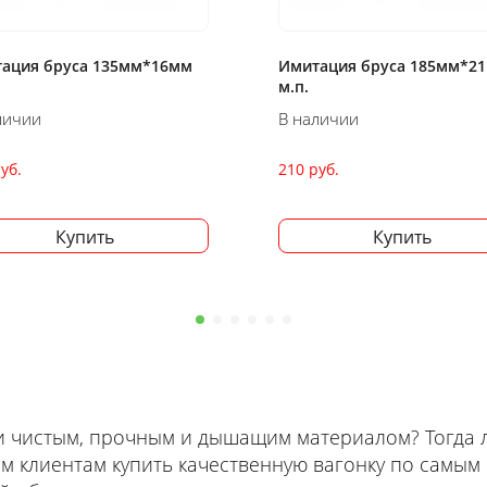
ация бруса 185мм*21мм
Блок-хаус 135мм*36мм за 
В наличии
личии
240 руб.
уб.
Купить
Купить
и чистым, прочным и дышащим материалом? Тогда 
м клиентам купить качественную вагонку по самым