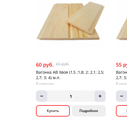
60 руб.
65 руб.
55 р
Вагонка АВ Хвоя (1,5 ;1,8; 2; 2,1; 2,5;
Вагонк
2,7; 3; 4) м.п.
2,7; 3
В наличии
В нал
1
Купить
Подробнее